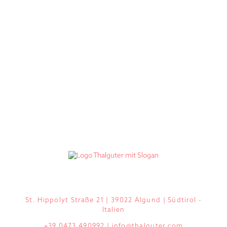
St. Hippolyt Straße 21 | 39022 Algund | Südtirol -
Italien
+39 0473 490992
|
info@thalguter.com