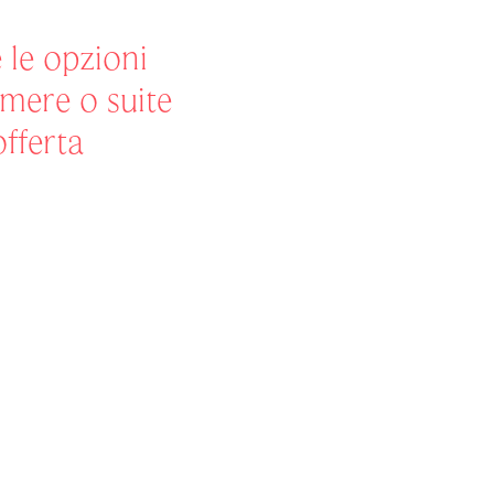
e le opzioni
amere o suite
offerta