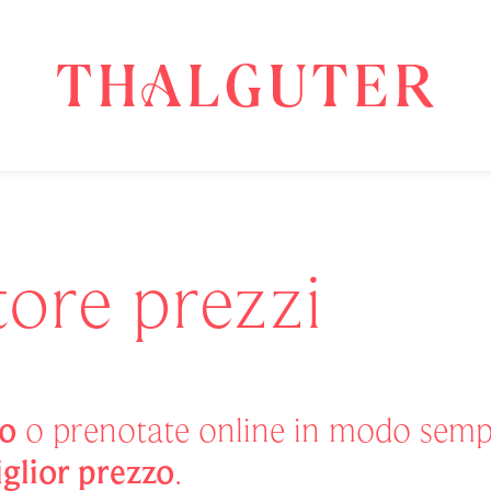
tore prezzi
zo
o prenotate online in modo sempl
iglior prezzo
.