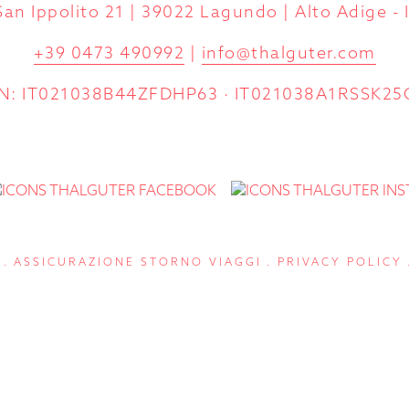
San Ippolito 21 | 39022 Lagundo | Alto Adige - I
+39 0473 490992
|
info@thalguter.com
N: IT021038B44ZFDHP63 · IT021038A1RSSK2
ASSICURAZIONE STORNO VIAGGI
PRIVACY POLICY