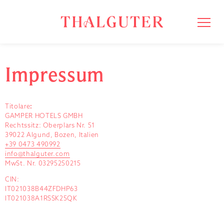
Impressum
Titolare
:
GAMPER HOTELS GMBH
Rechtssitz: Oberplars Nr. 51
39022 Algund, Bozen, Italien
+39 0473 490992
info@thalguter.com
MwSt. Nr. 03295250215
CIN:
IT021038B44ZFDHP63
IT021038A1RSSK25QK